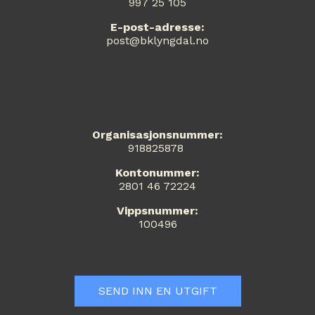
997 25 105
E-post-adresse:
post@bklyngdal.no
Organisasjonsnummer:
918825878
Kontonummer:
2801 46 72224
Vippsnummer:
100496
SEND INN EN UTGIFT